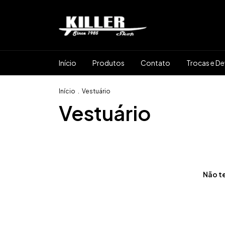
Início
Produtos
Contato
Trocas e D
Início
.
Vestuário
Vestuário
Não te